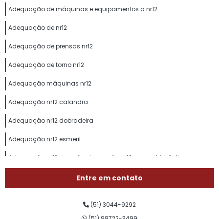
Adequação de máquinas e equipamentos a nr12
Adequação de nr12
Adequação de prensas nr12
Adequação de torno nr12
Adequação máquinas nr12
Adequação nr12 calandra
Adequação nr12 dobradeira
Adequação nr12 esmeril
Adequação nr12 esmeril adequação nr12 prensa hidráulica
Adequação nr12 fresadora
Entre em contato
Adequação nr12 furadeira de bancada
(51) 3044-9292
Adequação nr12 ponte rolante
(51) 99722-3499