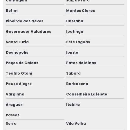
Contagem
Juiz de Fora
Inventário de máquinas frigoríficas
Betim
Montes Claros
Inventário de máquinas nr 12
Ribeirão das Neves
Uberaba
Inventário de máquinas risco
Governador Valadares
Ipatinga
Inventário de máquinas riscos pgr
Santa Luzia
Sete Lagoas
Inventário de máquinas rotativas
Divinópolis
Ibirité
Inventário de máquinas rurais
Poços de Caldas
Patos de Minas
Inventário de máquinas térmicas
Teófilo Otoni
Sabará
Laudo de adequação nr12
Pouso Alegre
Barbacena
Laudo de apreciação de risco
Varginha
Conselheiro Lafeiete
Araguari
Itabira
Laudo de aterramento
Passos
Laudo de aterramento de máquinas
Serra
Vila Velha
Laudo de aterramento de máquinas e equipamentos