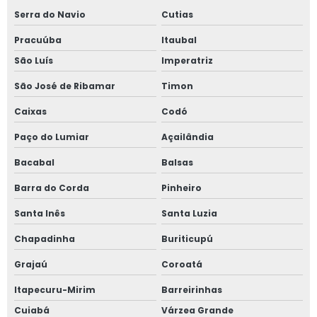
Serra do Navio
Cutias
Pracuúba
Itaubal
São Luís
Imperatriz
São José de Ribamar
Timon
Caixas
Codó
Paço do Lumiar
Açailândia
Bacabal
Balsas
Barra do Corda
Pinheiro
Santa Inês
Santa Luzia
Chapadinha
Buriticupú
Grajaú
Coroatá
Itapecuru-Mirim
Barreirinhas
Cuiabá
Várzea Grande