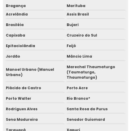
Bragança
Marituba
Acrelândia
Assis Brasil
Brasiléia
Bujari
Capixaba
Cruzeiro do Sul
Epitaciolândia
Feijó
Jordão
Mâncio Lima
Marechal Thaumaturgo
Manoel Urbano (Manuel
(Taumaturgo,
Urbano)
Thaumaturgo)
Plácido de Castro
Porto Acre
Porto Walter
Rio Branco*
Rodrigues Alves
Santa Rosa do Purus
Sena Madureira
Senador Guiomard
Tarauacá
Xapuri