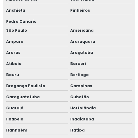
Anchieta
Pinheiros
Manutenção de máquinas agrícolas
Pedro Canário
Manutenção de máquinas e equipamentos
São Paulo
Americana
Manutenção de máquinas industriais
Amparo
Araraquara
Manutenção de máquinas pesadas
Araras
Araçatuba
Medição de aterramento
Atibaia
Barueri
Medição de aterramento de máquinas
Bauru
Bertioga
Nr12 análise de risco
Bragança Paulista
Campinas
Orçamento de consultoria em segurança do trabalho
Caraguatatuba
Cubatão
Projeto adequação nr12
Guarujá
Hortolândia
Prontuário das instalações elétricas
Ilhabela
Indaiatuba
Prontuário das instalações elétricas pie
Itanhaém
Itatiba