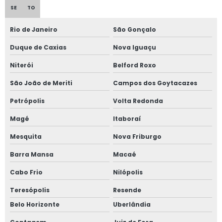
Empresa adequação nr12
SE
TO
Empresa de consultoria e treinamento de segurança do trabalho
Rio de Janeiro
São Gonçalo
Empresa de consultoria em saúde e segurança do trabalho
Duque de Caxias
Nova Iguaçu
Empresa equipamentos de segurança
Niterói
Belford Roxo
Empresas de consultoria segurança do trabalho
São João de Meriti
Campos dos Goytacazes
Empresas de equipamentos de segurança do trabalho
Petrópolis
Volta Redonda
Magé
Itaboraí
Empresas que fazem adequação nr12
Mesquita
Nova Friburgo
Inspeção programada
Barra Mansa
Macaé
Inventário de máquinas agrícolas
Cabo Frio
Nilópolis
Inventário de máquinas e equipamentos
Teresópolis
Resende
Inventário de máquinas e equipamentos nr12
Belo Horizonte
Uberlândia
Inventário de máquinas farmacia