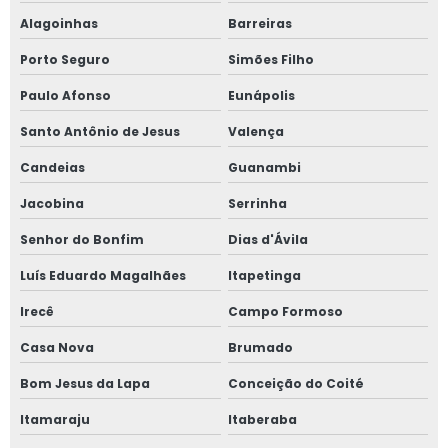
Alagoinhas
Barreiras
Serviço de inspeção de equipamentos
Porto Seguro
Simões Filho
Serviço de inspeção de equipamentos preço
Paulo Afonso
Eunápolis
Serviço de inspeção de equipamentos valor
Santo Antônio de Jesus
Valença
Candeias
Guanambi
Jacobina
Serrinha
Senhor do Bonfim
Dias d'Ávila
Luís Eduardo Magalhães
Itapetinga
Irecê
Campo Formoso
Casa Nova
Brumado
Bom Jesus da Lapa
Conceição do Coité
Itamaraju
Itaberaba