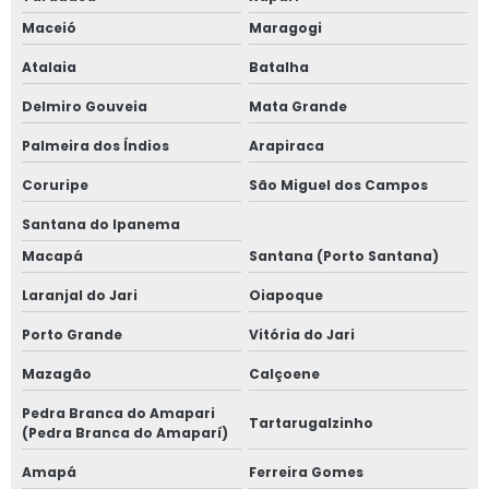
Maceió
Maragogi
Atalaia
Batalha
Delmiro Gouveia
Mata Grande
Palmeira dos Índios
Arapiraca
Coruripe
São Miguel dos Campos
Santana do Ipanema
Macapá
Santana (Porto Santana)
Laranjal do Jari
Oiapoque
Porto Grande
Vitória do Jari
Mazagão
Calçoene
Pedra Branca do Amapari
Tartarugalzinho
(Pedra Branca do Amaparí)
Amapá
Ferreira Gomes