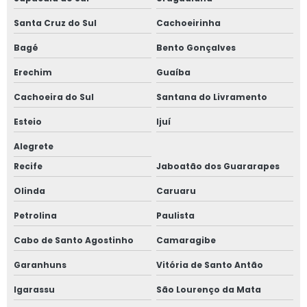
Medição de tempo de parada de máquinas de trabalho
Santa Cruz do Sul
Cachoeirinha
Medição de tempo de parada de equipamentos
Bagé
Bento Gonçalves
Empresa de inspeção programada
Erechim
Guaíba
Serviço de inspeção programada
Cachoeira do Sul
Santana do Livramento
Empresa especializada inspeção programada
Esteio
Ijuí
Empresa que faz inspeção programada
Alegrete
Valor inspeção programada
Recife
Jaboatão dos Guararapes
Custo inspeção programada
Olinda
Caruaru
Soluções de segurança em equipamentos e máquinas
Petrolina
Paulista
Empresa de soluções de segurança em equipamentos e
Cabo de Santo Agostinho
Camaragibe
máquinas
Garanhuns
Vitória de Santo Antão
Soluções de segurança em equipamentos
Igarassu
São Lourenço da Mata
Empresa de soluções de segurança em equipamentos