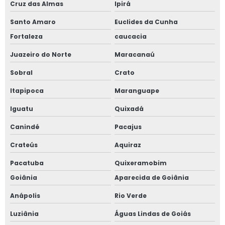
Cruz das Almas
Ipirá
Santo Amaro
Euclides da Cunha
Fortaleza
caucacia
Juazeiro do Norte
Maracanaú
Sobral
Crato
Itapipoca
Maranguape
Iguatu
Quixadá
Canindé
Pacajus
Crateús
Aquiraz
Pacatuba
Quixeramobim
Goiânia
Aparecida de Goiânia
Anápolis
Rio Verde
Luziânia
Águas Lindas de Goiás