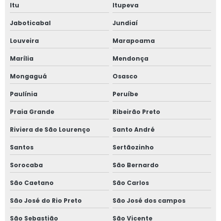
Quanto custa um laudo de aterramento
Itu
Itupeva
Quanto custa um laudo de nr12
Jaboticabal
Jundiaí
Quanto custa um laudo de segurança do trabalho
Louveira
Marapoama
Marília
Mendonça
Quanto custa uma consultoria de segurança do trabalho
Mongaguá
Osasco
Reciclagem treinamento nr 12
Paulínia
Peruíbe
Reforma de máquinas
Praia Grande
Ribeirão Preto
Reforma de máquinas agrícolas
Riviera de São Lourenço
Santo André
Reforma de máquinas e equipamentos
Santos
Sertãozinho
Reforma de máquinas industriais
Sorocaba
São Bernardo
Reforma de máquinas operatrizes
São Caetano
São Carlos
Reforma de máquinas pesadas
São José do Rio Preto
São José dos campos
Reparo de máquinas
São Sebastião
São Vicente