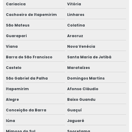
Cariacica
Vitória
Laudo de aterramento elétrico
Cachoeiro de Itapemirim
Linhares
Laudo de aterramento elétrico de máquinas
São Mateus
Colatina
Laudo de aterramento preço
Guarapari
Aracruz
Laudo de aterramento valor
Viana
Nova Venécia
Laudo de conformidade nr12
Barra de São Francisco
Santa Maria de Jetibá
Laudo de conformidade técnica
Castelo
Marataízes
Laudo nr12
São Gabriel da Palha
Domingos Martins
Laudo nr12 preço
Itapemirim
Afonso Cláudio
Laudo segurança do trabalho
Alegre
Baixo Guandu
Laudo segurança do trabalho valor
Conceição da Barra
Guaçuí
Laudo técnico de aterramento
Iúna
Jaguaré
Mimoso do Sul
Sooretama
Laudo técnico segurança do trabalho