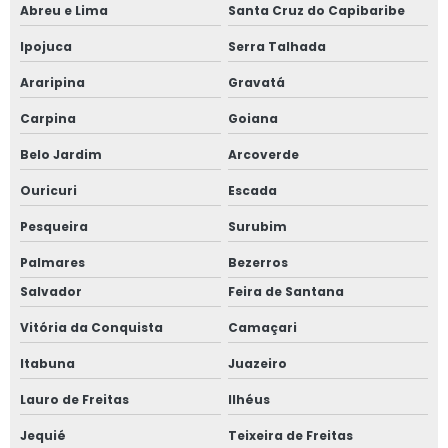
Abreu e Lima
Santa Cruz do Capibaribe
Soluções de segurança em equipamentos industriais
Ipojuca
Serra Talhada
Soluções de segurança em equipamentos agrícolas
Araripina
Gravatá
Soluções de segurança em equipamentos de soldas
Carpina
Goiana
Soluções de segurança em máquinas
Belo Jardim
Arcoverde
Empresa de soluções de segurança em máquinas
Ouricuri
Escada
Soluções de segurança em máquinas industriais
Pesqueira
Surubim
Soluções de segurança em máquinas agrícolas
Palmares
Bezerros
Salvador
Feira de Santana
Soluções de segurança em máquinas mineradoras
Vitória da Conquista
Camaçari
Serviço de inspeção de máquinas
Itabuna
Juazeiro
Serviço de inspeção de máquinas pesadas
Lauro de Freitas
Ilhéus
Serviço de inspeção de máquinas e equipamentos
Jequié
Teixeira de Freitas
Serviço de inspeção de máquinas industriais