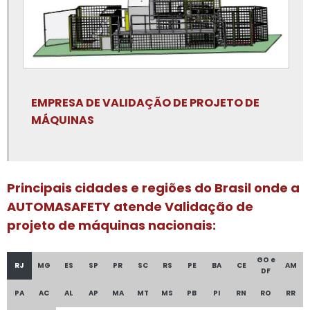
Curso nr 12 instrutor
Curso nr12
Curso nr12 com certificado
Curso nr12 motosserra
EMPRESA DE VALIDAÇÃO DE PROJETO DE
Curso nr12 máquinas e equipamentos
MÁQUINAS
Curso nr12 online
Curso nr12 presencial
Principais cidades e regiões do Brasil onde a
Curso nr12 valor
AUTOMASAFETY atende Validação de
Curso técnico nr 12
projeto de máquinas nacionais:
Dispositivos de segurança de máquinas e equipamentos
GO e
Dispositivos de segurança máquinas
RJ
MG
ES
SP
PR
SC
RS
PE
BA
CE
AM
DF
Dispositivos de segurança nr12
PA
AC
AL
AP
MA
MT
MS
PB
PI
RN
RO
RR