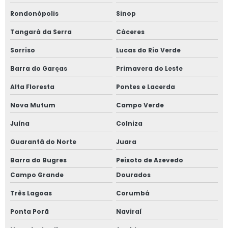
Rondonópolis
Sinop
Tangará da Serra
Cáceres
Sorriso
Lucas do Rio Verde
Barra do Garças
Primavera do Leste
Alta Floresta
Pontes e Lacerda
Nova Mutum
Campo Verde
Juína
Colniza
Guarantã do Norte
Juara
Barra do Bugres
Peixoto de Azevedo
Campo Grande
Dourados
Três Lagoas
Corumbá
Ponta Porã
Naviraí