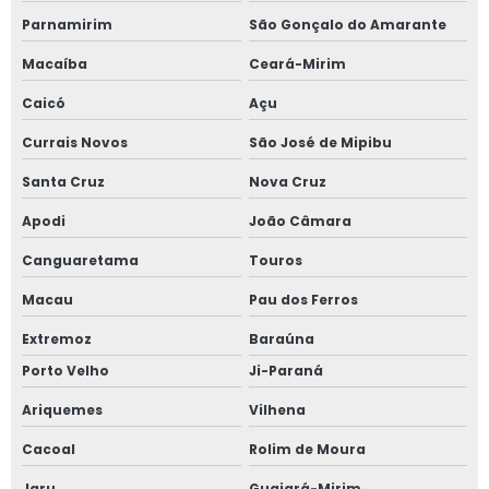
Parnamirim
São Gonçalo do Amarante
Macaíba
Ceará-Mirim
Caicó
Açu
Currais Novos
São José de Mipibu
Santa Cruz
Nova Cruz
Apodi
João Câmara
Canguaretama
Touros
Macau
Pau dos Ferros
Extremoz
Baraúna
Porto Velho
Ji-Paraná
Ariquemes
Vilhena
Cacoal
Rolim de Moura
Jaru
Guajará-Mirim