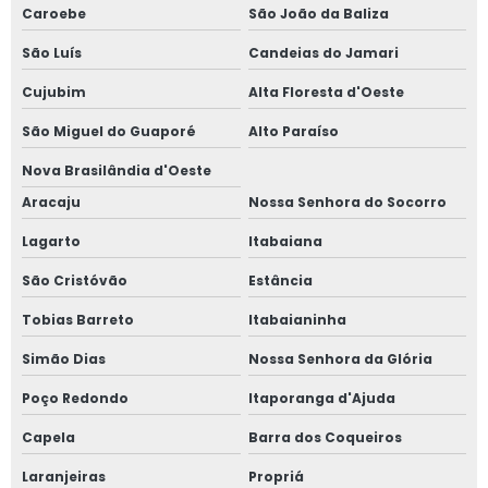
Caroebe
São João da Baliza
São Luís
Candeias do Jamari
Cujubim
Alta Floresta d'Oeste
São Miguel do Guaporé
Alto Paraíso
Nova Brasilândia d'Oeste
Aracaju
Nossa Senhora do Socorro
Lagarto
Itabaiana
São Cristóvão
Estância
Tobias Barreto
Itabaianinha
Simão Dias
Nossa Senhora da Glória
Poço Redondo
Itaporanga d'Ajuda
Capela
Barra dos Coqueiros
Laranjeiras
Propriá