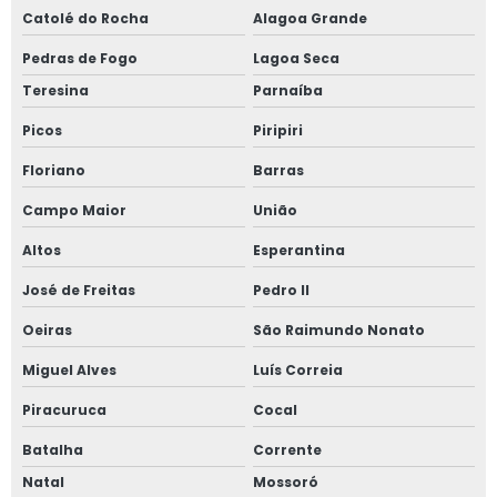
Catolé do Rocha
Alagoa Grande
Pedras de Fogo
Lagoa Seca
Teresina
Parnaíba
Picos
Piripiri
Floriano
Barras
Campo Maior
União
Altos
Esperantina
José de Freitas
Pedro II
Oeiras
São Raimundo Nonato
Miguel Alves
Luís Correia
Piracuruca
Cocal
Batalha
Corrente
Natal
Mossoró