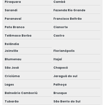
Piraquara
Cambé
Treinamento nr 12 máquinas e equipamentos
Sarandi
Fazenda Rio Grande
Treinamento nr 12 online
Paranavaí
Francisco Beltrão
Treinamento nr 12 roçadeira
Pato Branco
Cianorte
Valor laudo nr12
Telêmaco Borba
Castro
Valores de consultoria em segurança do trabalho
Rolândia
Validação de projeto de máquinas
Joinville
Florianópolis
Validação de projeto de máquinas industriais
Blumenau
Itajaí
Validação de projeto de máquinas nacionais
São José
Chapecó
Criciúma
Jaraguá do sul
Validação de projeto de máquinas importadas
Lages
Palhoça
Validação de projeto de máquinas agrícolas
Balneário Camboriú
Brusque
Validação de projeto de máquinas mineradoras
Tubarão
São Bento do Sul
Validação de projeto de máquinas construção civil