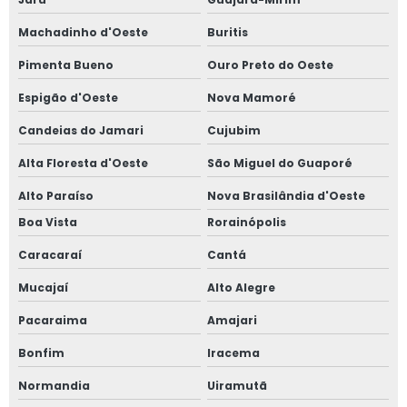
Machadinho d'Oeste
Buritis
Pimenta Bueno
Ouro Preto do Oeste
Espigão d'Oeste
Nova Mamoré
Candeias do Jamari
Cujubim
Alta Floresta d'Oeste
São Miguel do Guaporé
Alto Paraíso
Nova Brasilândia d'Oeste
Boa Vista
Rorainópolis
Caracaraí
Cantá
Mucajaí
Alto Alegre
Pacaraima
Amajari
Bonfim
Iracema
Normandia
Uiramutã