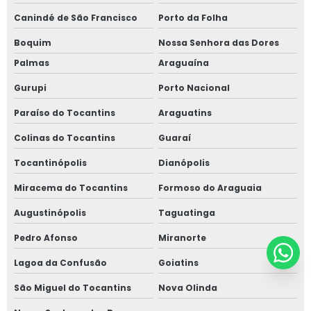
Canindé de São Francisco
Porto da Folha
Boquim
Nossa Senhora das Dores
Palmas
Araguaína
Gurupi
Porto Nacional
Paraíso do Tocantins
Araguatins
Colinas do Tocantins
Guaraí
Tocantinópolis
Dianópolis
Miracema do Tocantins
Formoso do Araguaia
Augustinópolis
Taguatinga
Pedro Afonso
Miranorte
Lagoa da Confusão
Goiatins
São Miguel do Tocantins
Nova Olinda