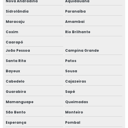
Nova Andradina
Aquidauana
Sidrolândia
Paranaíba
Maracaju
Amambai
Coxim
Rio Brilhante
Caarapó
João Pessoa
Campina Grande
Santa Rita
Patos
Bayeux
Sousa
Cabedelo
Cajazeiras
Guarabira
Sapé
Mamanguape
Queimadas
São Bento
Monteiro
Esperança
Pombal