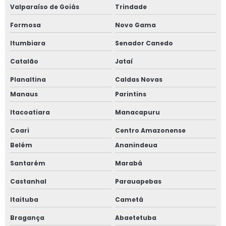
Valparaíso de Goiás
Trindade
Formosa
Novo Gama
Itumbiara
Senador Canedo
Catalão
Jataí
Planaltina
Caldas Novas
Manaus
Parintins
Itacoatiara
Manacapuru
Coari
Centro Amazonense
Belém
Ananindeua
Santarém
Marabá
Castanhal
Parauapebas
Itaituba
Cametá
Bragança
Abaetetuba