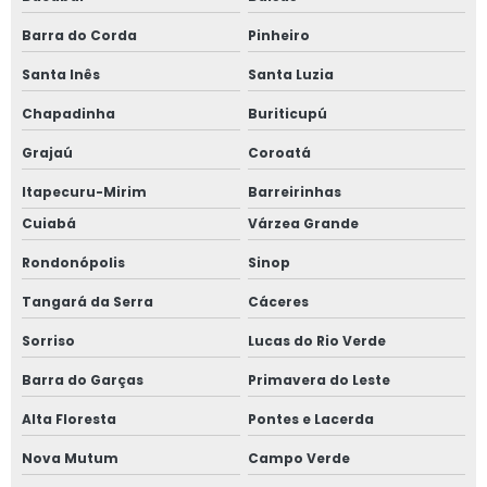
Barra do Corda
Pinheiro
Santa Inês
Santa Luzia
Chapadinha
Buriticupú
Grajaú
Coroatá
Itapecuru-Mirim
Barreirinhas
Cuiabá
Várzea Grande
Rondonópolis
Sinop
Tangará da Serra
Cáceres
Sorriso
Lucas do Rio Verde
Barra do Garças
Primavera do Leste
Alta Floresta
Pontes e Lacerda
Nova Mutum
Campo Verde