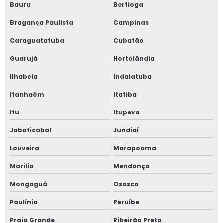
Bauru
Bertioga
Reciclagem treinamento nr 12
Bragança Paulista
Campinas
Reforma de máquinas
Caraguatatuba
Cubatão
Reforma de máquinas agrícolas
Guarujá
Hortolândia
Reforma de máquinas e equipamentos
Ilhabela
Indaiatuba
Reforma de máquinas industriais
Itanhaém
Itatiba
Reforma de máquinas operatrizes
Itu
Itupeva
Reforma de máquinas pesadas
Jaboticabal
Jundiaí
Reparo de máquinas
Louveira
Marapoama
Segurança de máquinas
Marília
Mendonça
Segurança de máquinas e equipamentos
Mongaguá
Osasco
Segurança de máquinas pesadas
Paulínia
Peruíbe
Segurança do trabalho consultoria
Praia Grande
Ribeirão Preto