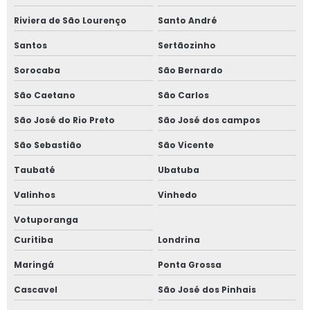
Segurança operacional de máquinas agrícolas
Riviera de São Lourenço
Santo André
Serviço de gestão de segurança do trabalho
Santos
Sertãozinho
Sorocaba
São Bernardo
Serviços de consultoria em segurança do trabalho
São Caetano
São Carlos
Treinamento de nr 12 valor
São José do Rio Preto
São José dos campos
Treinamento nr 12
São Sebastião
São Vicente
Treinamento nr 12 construção civil
Taubaté
Ubatuba
Treinamento nr 12 injetora
Valinhos
Vinhedo
Treinamento nr 12 lixadeira
Votuporanga
Treinamento nr 12 máquinas e equipamentos
Curitiba
Londrina
Treinamento nr 12 online
Maringá
Ponta Grossa
Treinamento nr 12 roçadeira
Cascavel
São José dos Pinhais
Valor laudo nr12