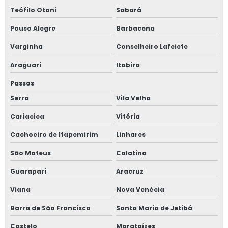
Laudo de aterramento valor
Teófilo Otoni
Sabará
Laudo de conformidade nr12
Pouso Alegre
Barbacena
Laudo de conformidade técnica
Varginha
Conselheiro Lafeiete
Laudo nr12
Araguari
Itabira
Laudo nr12 preço
Passos
Laudo segurança do trabalho
Serra
Vila Velha
Cariacica
Vitória
Laudo segurança do trabalho valor
Cachoeiro de Itapemirim
Linhares
Laudo técnico de aterramento
São Mateus
Colatina
Laudo técnico segurança do trabalho
Guarapari
Aracruz
Manutenção de máquinas agrícolas
Viana
Nova Venécia
Manutenção de máquinas e equipamentos
Barra de São Francisco
Santa Maria de Jetibá
Manutenção de máquinas industriais
Castelo
Marataízes