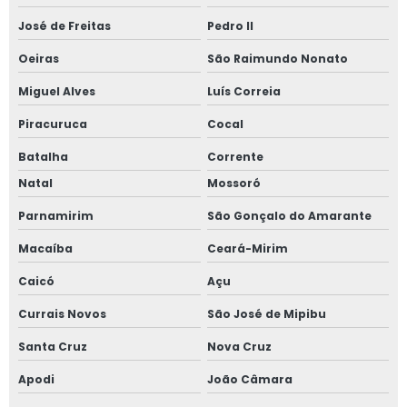
José de Freitas
Pedro II
Oeiras
São Raimundo Nonato
Miguel Alves
Luís Correia
Piracuruca
Cocal
Batalha
Corrente
Natal
Mossoró
Parnamirim
São Gonçalo do Amarante
Macaíba
Ceará-Mirim
Caicó
Açu
Currais Novos
São José de Mipibu
Santa Cruz
Nova Cruz
Apodi
João Câmara