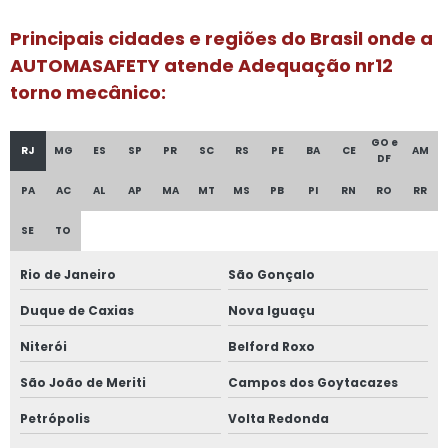
Empresas de consultoria segurança do trabalho
Principais cidades e regiões do Brasil onde a
AUTOMASAFETY atende Adequação nr12
Empresas de equipamentos de segurança do trabalho
torno mecânico:
Empresas que fazem adequação nr12
Inspeção programada
GO e
RJ
MG
ES
SP
PR
SC
RS
PE
BA
CE
AM
DF
Inventário de máquinas agrícolas
PA
AC
AL
AP
MA
MT
MS
PB
PI
RN
RO
RR
Inventário de máquinas e equipamentos
SE
TO
Inventário de máquinas e equipamentos nr12
Rio de Janeiro
São Gonçalo
Inventário de máquinas farmacia
Duque de Caxias
Nova Iguaçu
Inventário de máquinas frigoríficas
Niterói
Belford Roxo
Inventário de máquinas nr 12
São João de Meriti
Campos dos Goytacazes
Inventário de máquinas risco
Petrópolis
Volta Redonda
Inventário de máquinas riscos pgr