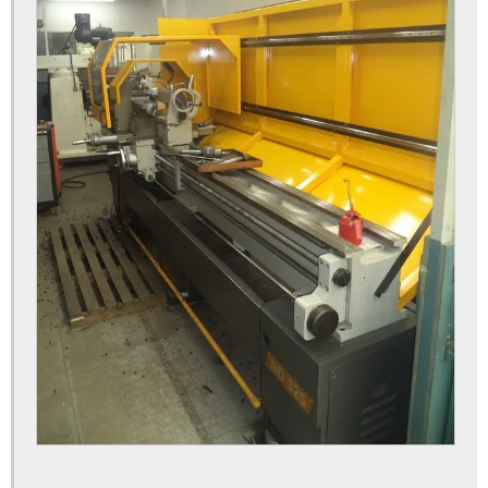
Consultoria nr12
Consultoria técnico de segurança do trabalho
Curso adequação nr12
Curso auditor nr12
Curso basico nr 12
Curso de nr 12 valor
Curso especialista nr 12
Curso instrutor nr 12
Curso nr 12 instrutor
Curso nr12
Curso nr12 com certificado
Curso nr12 motosserra