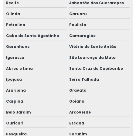
Soluções de segurança em máquinas
Recife
Jaboatão dos Guararapes
Empresa de soluções de segurança em máquinas
Olinda
Caruaru
Soluções de segurança em máquinas industriais
Petrolina
Paulista
Soluções de segurança em máquinas agrícolas
Cabo de Santo Agostinho
Camaragibe
Soluções de segurança em máquinas mineradoras
Garanhuns
Vitória de Santo Antão
Igarassu
São Lourenço da Mata
Serviço de inspeção de máquinas
Abreu e Lima
Santa Cruz do Capibaribe
Serviço de inspeção de máquinas pesadas
Ipojuca
Serra Talhada
Serviço de inspeção de máquinas e equipamentos
Araripina
Gravatá
Serviço de inspeção de máquinas industriais
Carpina
Goiana
Serviço de inspeção de equipamentos
Belo Jardim
Arcoverde
Serviço de inspeção de equipamentos preço
Ouricuri
Escada
Serviço de inspeção de equipamentos valor
Pesqueira
Surubim