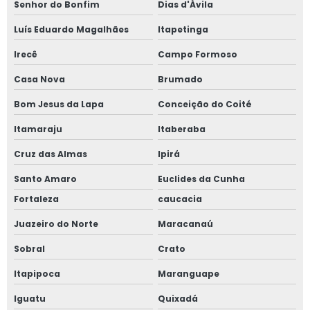
Senhor do Bonfim
Dias d'Ávila
Luís Eduardo Magalhães
Itapetinga
Irecê
Campo Formoso
Casa Nova
Brumado
Bom Jesus da Lapa
Conceição do Coité
Itamaraju
Itaberaba
Cruz das Almas
Ipirá
Santo Amaro
Euclides da Cunha
Fortaleza
caucacia
Juazeiro do Norte
Maracanaú
Sobral
Crato
Itapipoca
Maranguape
Iguatu
Quixadá