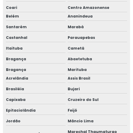
Coari
Centro Amazonense
Belém
Ananindeua
Santarém
Marabá
Castanhal
Parauapebas
Itaituba
Cametá
Bragança
Abaetetuba
Bragança
Marituba
Acrelândia
Assis Brasil
Brasiléia
Bujari
Capixaba
Cruzeiro do Sul
Epitaciolândia
Feijó
Jordão
Mâncio Lima
Marechal Thaumaturgo