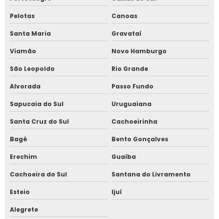
Empresa especializada inspeção programada
Pelotas
Canoas
Empresa que faz inspeção programada
Santa Maria
Gravataí
Valor inspeção programada
Viamão
Novo Hamburgo
Custo inspeção programada
São Leopoldo
Rio Grande
Soluções de segurança em equipamentos e máquinas
Alvorada
Passo Fundo
Empresa de soluções de segurança em equipamentos e
Sapucaia do Sul
Uruguaiana
máquinas
Santa Cruz do Sul
Cachoeirinha
Soluções de segurança em equipamentos
Bagé
Bento Gonçalves
Empresa de soluções de segurança em equipamentos
Erechim
Guaíba
Soluções de segurança em equipamentos industriais
Cachoeira do Sul
Santana do Livramento
Soluções de segurança em equipamentos agrícolas
Esteio
Ijuí
Soluções de segurança em equipamentos de soldas
Alegrete