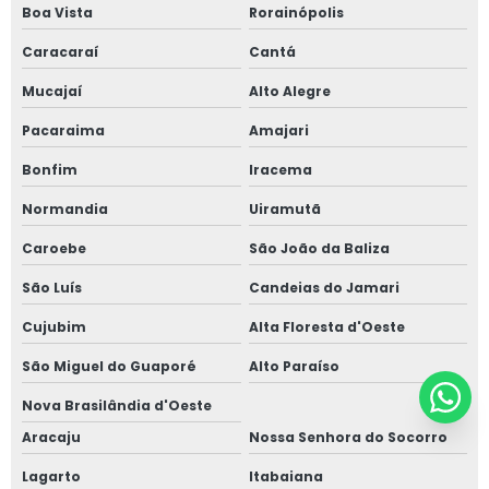
Boa Vista
Rorainópolis
Caracaraí
Cantá
Mucajaí
Alto Alegre
Pacaraima
Amajari
Bonfim
Iracema
Normandia
Uiramutã
Caroebe
São João da Baliza
São Luís
Candeias do Jamari
Cujubim
Alta Floresta d'Oeste
São Miguel do Guaporé
Alto Paraíso
Nova Brasilândia d'Oeste
Aracaju
Nossa Senhora do Socorro
Lagarto
Itabaiana