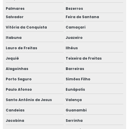
Palmares
Bezerros
Salvador
Feira de Santana
Vitória da Conquista
Camaçari
Itabuna
Juazeiro
Lauro de Freitas
Ilhéus
Jequié
Teixeira de Freitas
Alagoinhas
Barreiras
Porto Seguro
Simões Filho
Paulo Afonso
Eunápolis
Santo Antônio de Jesus
Valença
Candeias
Guanambi
Jacobina
Serrinha