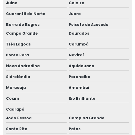
Juína
Colniza
Guarantã do Norte
Juara
Barra do Bugres
Peixoto de Azevedo
Campo Grande
Dourados
Três Lagoas
Corumbá
Ponta Porã
Naviraí
Nova Andradina
Aquidauana
Sidrolândia
Paranaíba
Maracaju
Amambai
Coxim
Rio Brilhante
Caarapó
João Pessoa
Campina Grande
Santa Rita
Patos