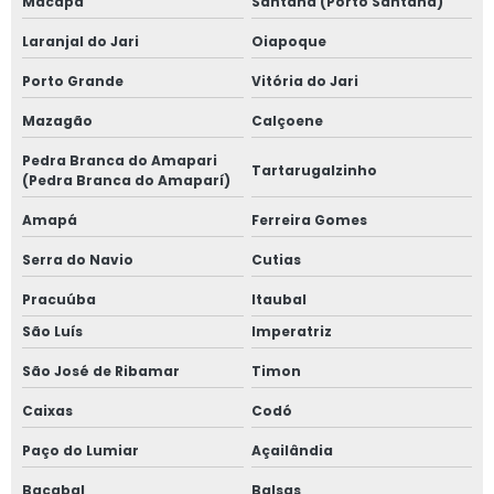
Macapá
Santana (Porto Santana)
Laranjal do Jari
Oiapoque
Porto Grande
Vitória do Jari
Mazagão
Calçoene
Pedra Branca do Amapari
Tartarugalzinho
(Pedra Branca do Amaparí)
Amapá
Ferreira Gomes
Serra do Navio
Cutias
Pracuúba
Itaubal
São Luís
Imperatriz
São José de Ribamar
Timon
Caixas
Codó
Paço do Lumiar
Açailândia
Bacabal
Balsas