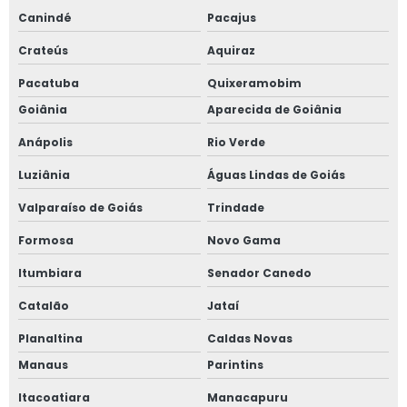
Canindé
Pacajus
Crateús
Aquiraz
Pacatuba
Quixeramobim
Goiânia
Aparecida de Goiânia
Anápolis
Rio Verde
Luziânia
Águas Lindas de Goiás
Valparaíso de Goiás
Trindade
Formosa
Novo Gama
Itumbiara
Senador Canedo
Catalão
Jataí
Planaltina
Caldas Novas
Manaus
Parintins
Itacoatiara
Manacapuru