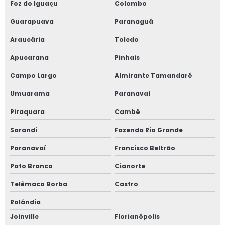
Foz do Iguaçu
Colombo
Valores de consultoria em segurança do trabalho
Guarapuava
Paranaguá
Validação de projeto de máquinas
Araucária
Toledo
Validação de projeto de máquinas industriais
Apucarana
Pinhais
Validação de projeto de máquinas nacionais
Campo Largo
Almirante Tamandaré
Validação de projeto de máquinas importadas
Umuarama
Paranavaí
Piraquara
Cambé
Validação de projeto de máquinas agrícolas
Sarandi
Fazenda Rio Grande
Validação de projeto de máquinas mineradoras
Paranavaí
Francisco Beltrão
Validação de projeto de máquinas construção civil
Pato Branco
Cianorte
Validação de projeto de máquinas farmacêuticas
Telêmaco Borba
Castro
Validação de projeto de máquinas industriais preço
Rolândia
Empresa de validação de projeto de máquinas
Joinville
Florianópolis