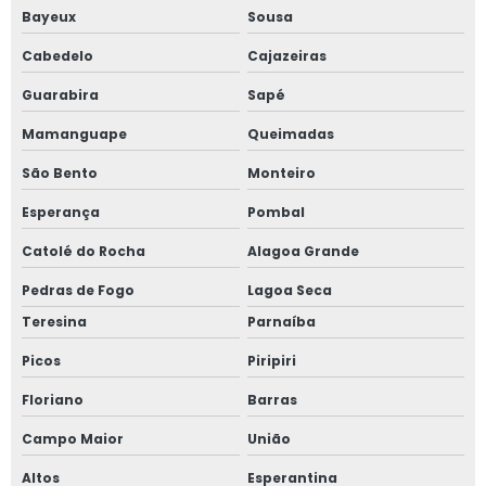
Bayeux
Sousa
Cabedelo
Cajazeiras
Guarabira
Sapé
Mamanguape
Queimadas
São Bento
Monteiro
Esperança
Pombal
Catolé do Rocha
Alagoa Grande
Pedras de Fogo
Lagoa Seca
Teresina
Parnaíba
Picos
Piripiri
Floriano
Barras
Campo Maior
União
Altos
Esperantina