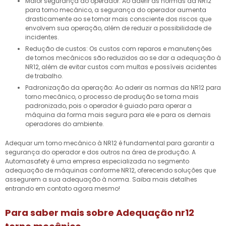
Maior segurança do operador: Ao aderir as normas da NR12
para torno mecânico, a segurança do operador aumenta
drasticamente ao se tornar mais consciente dos riscos que
envolvem sua operação, além de reduzir a possibilidade de
incidentes.
Redução de custos: Os custos com reparos e manutenções
de tornos mecânicos são reduzidos ao se dar a adequação à
NR12, além de evitar custos com multas e possíveis acidentes
de trabalho.
Padronização da operação: Ao aderir as normas da NR12 para
torno mecânico, o processo de produção se torna mais
padronizado, pois o operador é guiado para operar a
máquina da forma mais segura para ele e para os demais
operadores do ambiente.
Adequar um torno mecânico à NR12 é fundamental para garantir a
segurança do operador e dos outros na área de produção. A
Automasafety é uma empresa especializada no segmento
adequação de máquinas conforme NR12, oferecendo soluções que
assegurem a sua adequação à norma. Saiba mais detalhes
entrando em contato agora mesmo!
Para saber mais sobre Adequação nr12