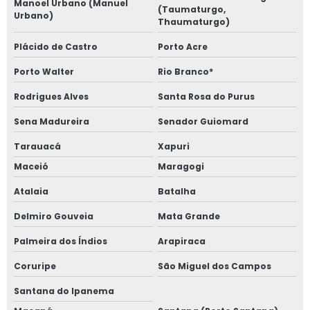
Manoel Urbano (Manuel
(Taumaturgo,
Urbano)
Thaumaturgo)
Plácido de Castro
Porto Acre
Porto Walter
Rio Branco*
Rodrigues Alves
Santa Rosa do Purus
Sena Madureira
Senador Guiomard
Tarauacá
Xapuri
Maceió
Maragogi
Atalaia
Batalha
Delmiro Gouveia
Mata Grande
Palmeira dos Índios
Arapiraca
Coruripe
São Miguel dos Campos
Santana do Ipanema