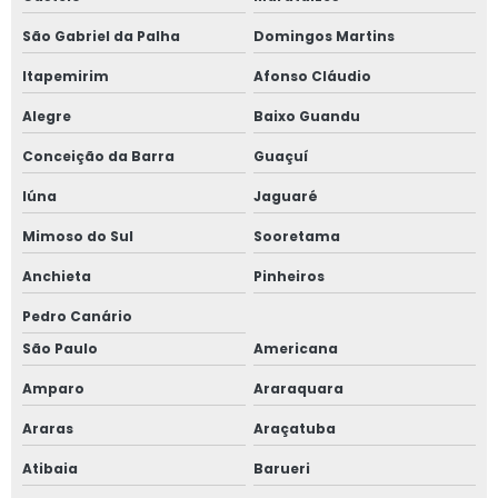
Manutenção de máquinas pesadas
São Gabriel da Palha
Domingos Martins
Medição de aterramento
Itapemirim
Afonso Cláudio
Medição de aterramento de máquinas
Alegre
Baixo Guandu
Nr12 análise de risco
Conceição da Barra
Guaçuí
Orçamento de consultoria em segurança do trabalho
Iúna
Jaguaré
Projeto adequação nr12
Mimoso do Sul
Sooretama
Prontuário das instalações elétricas
Anchieta
Pinheiros
Prontuário das instalações elétricas pie
Pedro Canário
São Paulo
Americana
Quanto custa um laudo de aterramento
Amparo
Araraquara
Quanto custa um laudo de nr12
Araras
Araçatuba
Quanto custa um laudo de segurança do trabalho
Atibaia
Barueri
Quanto custa uma consultoria de segurança do trabalho