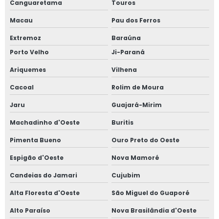
Canguaretama
Touros
Macau
Pau dos Ferros
Extremoz
Baraúna
Porto Velho
Ji-Paraná
Ariquemes
Vilhena
Cacoal
Rolim de Moura
Jaru
Guajará-Mirim
Machadinho d'Oeste
Buritis
Pimenta Bueno
Ouro Preto do Oeste
Espigão d'Oeste
Nova Mamoré
Candeias do Jamari
Cujubim
Alta Floresta d'Oeste
São Miguel do Guaporé
Alto Paraíso
Nova Brasilândia d'Oeste