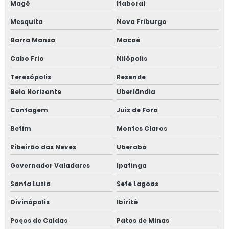
Magé
Itaboraí
Inventário de máquinas rotativas
Mesquita
Nova Friburgo
Inventário de máquinas rurais
Barra Mansa
Macaé
Inventário de máquinas térmicas
Cabo Frio
Nilópolis
Laudo de adequação nr12
Teresópolis
Resende
Belo Horizonte
Uberlândia
Laudo de apreciação de risco
Contagem
Juiz de Fora
Laudo de aterramento
Betim
Montes Claros
Laudo de aterramento de máquinas
Ribeirão das Neves
Uberaba
Laudo de aterramento de máquinas e equipamentos
Governador Valadares
Ipatinga
Laudo de aterramento elétrico
Santa Luzia
Sete Lagoas
Laudo de aterramento elétrico de máquinas
Divinópolis
Ibirité
Laudo de aterramento preço
Poços de Caldas
Patos de Minas